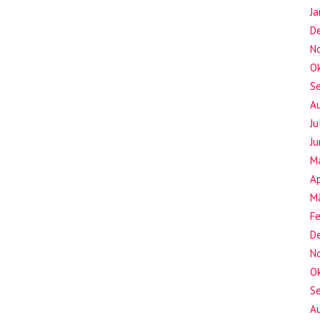
J
D
N
O
S
A
Ju
Ju
M
Ap
M
F
D
N
O
S
A