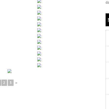
d
2
3
►