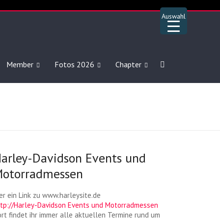
Auswahl
Member
Fotos 2026
Chapter
arley-Davidson Events und
otorradmessen
er ein Link zu www.harleysite.de
ttp://Harley-Davidson Events und Motorradmessen
rt findet ihr immer alle aktuellen Termine rund um