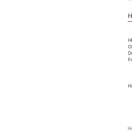
H
Hi
C
Do
F
H
Hi