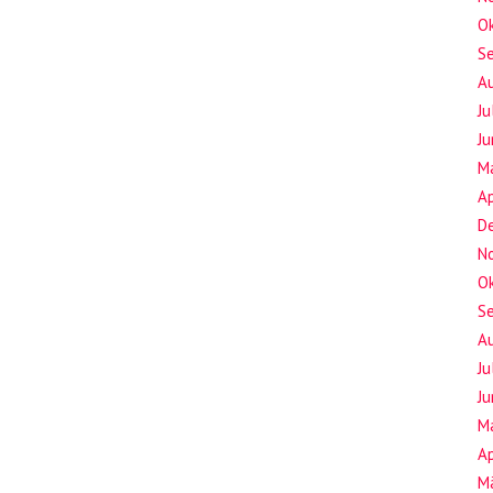
O
S
A
Ju
Ju
M
Ap
D
N
O
S
A
Ju
Ju
M
Ap
M