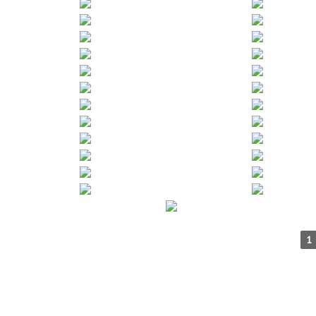
▲
1
▲