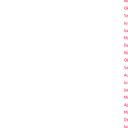
N
O
S
Ju
Ju
M
D
N
O
S
A
Ju
Ju
M
Ap
M
D
N