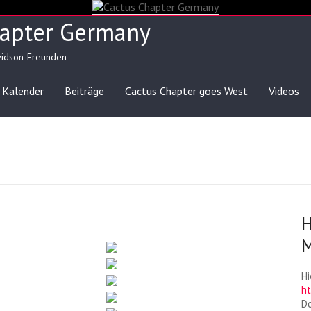
hapter Germany
vidson-Freunden
Kalender
Beiträge
Cactus Chapter goes West
Videos
H
M
Hi
h
Do