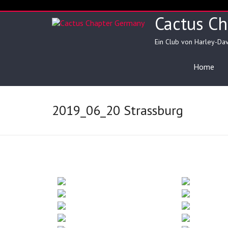
Skip
to
Cactus C
content
Ein Club von Harley-Da
Home
2019_06_20 Strassburg
▲