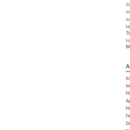
d
J
J
Mi
T
Ha
Bi
A
Ju
Ju
M
Ap
M
F
D