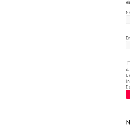
ei
N
Em
da
De
In
D
N