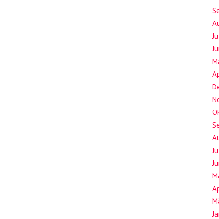
S
A
Ju
Ju
M
Ap
D
N
O
S
A
Ju
Ju
M
Ap
M
J