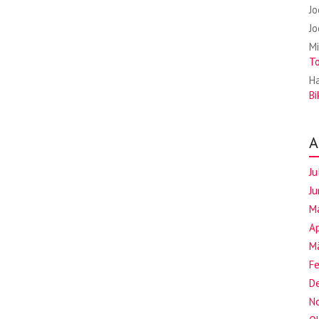
J
J
Mi
T
Ha
Bi
A
Ju
Ju
M
Ap
M
F
D
N