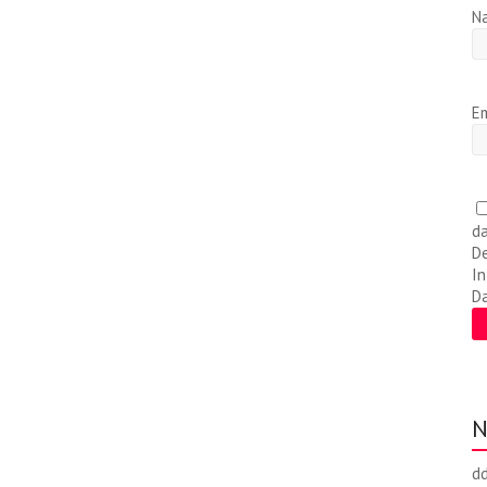
N
Em
da
De
In
D
N
d