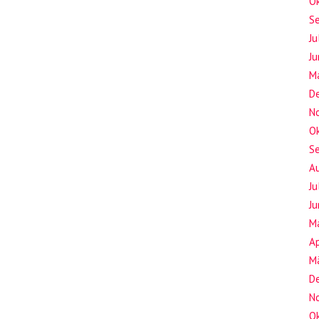
O
S
Ju
Ju
M
D
N
O
S
A
Ju
Ju
M
Ap
M
D
N
O