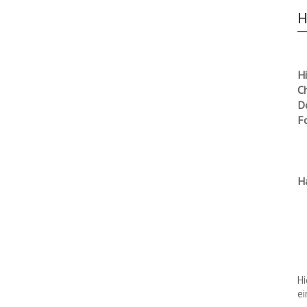
H
Hi
C
Do
F
H
Hi
ei