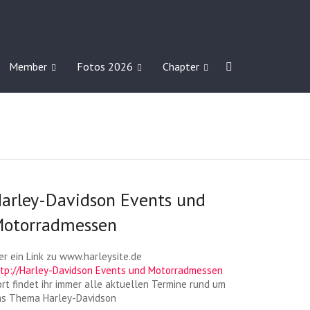
Member
Fotos 2026
Chapter
arley-Davidson Events und
otorradmessen
er ein Link zu www.harleysite.de
ttp://Harley-Davidson Events und Motorradmessen
rt findet ihr immer alle aktuellen Termine rund um
as Thema Harley-Davidson