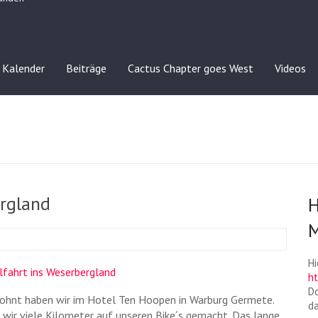
Kalender
Beiträge
Cactus Chapter goes West
Videos
rgland
H
M
Hi
h
Do
ohnt haben wir im Hotel Ten Hoopen in Warburg Germete.
d
wir viele Kilometer auf unseren Bike´s gemacht. Das lange