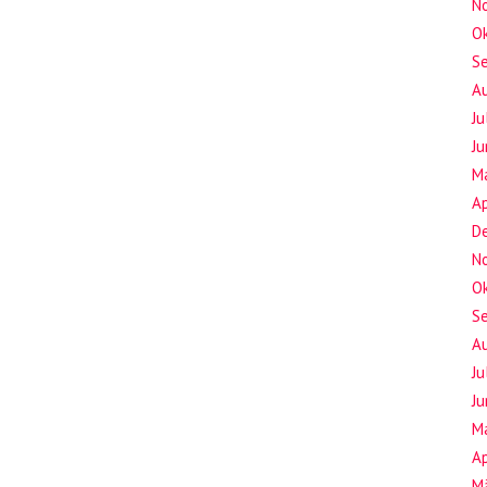
N
O
S
A
Ju
Ju
M
Ap
D
N
O
S
A
Ju
Ju
M
Ap
M