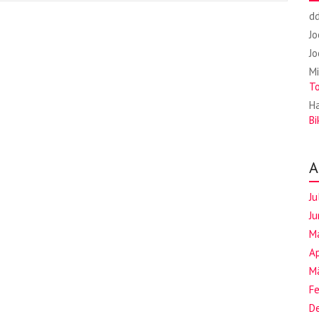
d
J
J
Mi
T
Ha
Bi
A
Ju
Ju
M
Ap
M
F
D