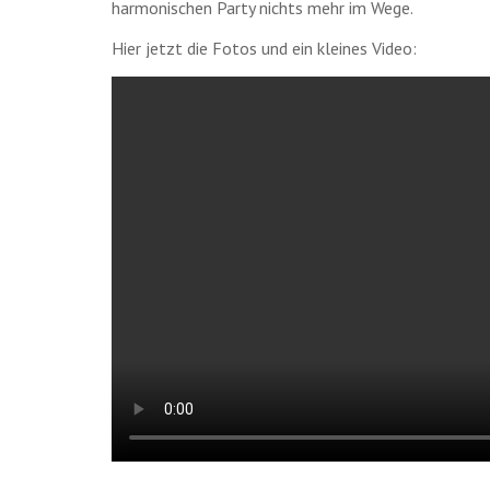
harmonischen Party nichts mehr im Wege.
▲
Hier jetzt die Fotos und ein kleines Video:
▲