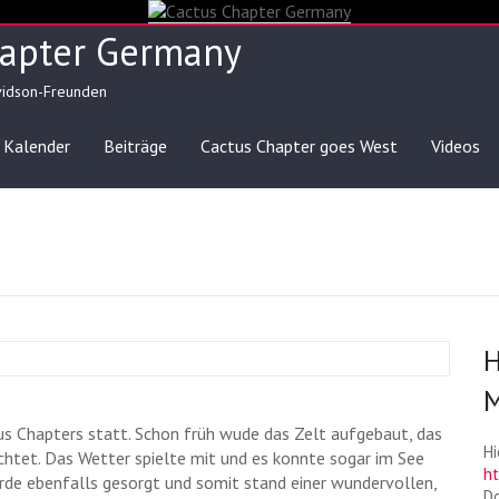
hapter Germany
vidson-Freunden
Kalender
Beiträge
Cactus Chapter goes West
Videos
H
M
s Chapters statt. Schon früh wude das Zelt aufgebaut, das
Hi
ichtet. Das Wetter spielte mit und es konnte sogar im See
h
rde ebenfalls gesorgt und somit stand einer wundervollen,
Do