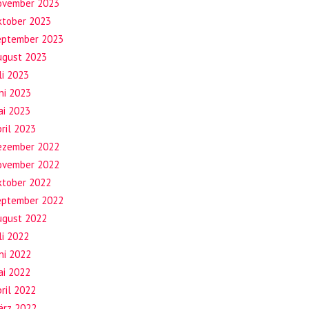
ovember 2023
ktober 2023
eptember 2023
ugust 2023
li 2023
ni 2023
ai 2023
ril 2023
ezember 2022
ovember 2022
ktober 2022
eptember 2022
ugust 2022
li 2022
ni 2022
ai 2022
ril 2022
ärz 2022