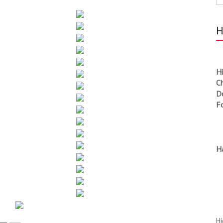
H
Hi
C
Do
F
H
Hi