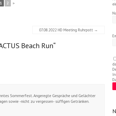
1
2
►
ei
N
07.08.2022 HD Meeting Ruhrpott
→
Em
CACTUS Beach Run
“
da
De
In
D
panntes Sommerfest. Angeregte Gespräche und Gelächter
agen sowie -nicht zu vergessen- süffigen Getränken.
N