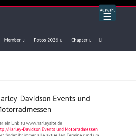
Auswahl
Member
Fotos 2026
Chapter
arley-Davidson Events und
otorradmessen
er ein Link zu www.harleysite.de
ttp://Harley-Davidson Events und Motorradmessen
rt findet ihr immer alle aktuellen Termine rund um