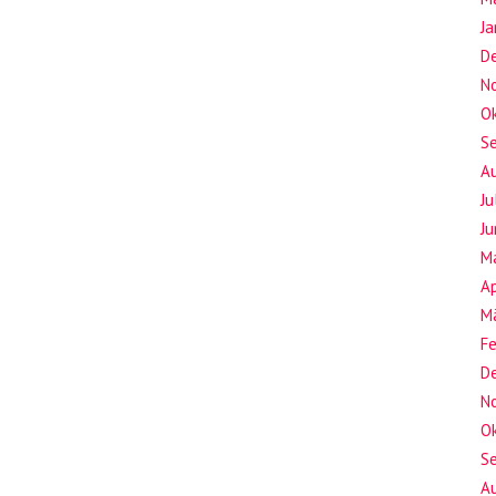
J
D
N
O
S
A
Ju
Ju
M
Ap
M
F
D
N
O
S
A