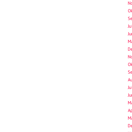
N
O
S
Ju
Ju
M
D
N
O
S
A
Ju
Ju
M
Ap
M
D