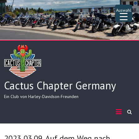
Skip
to
Auswahl
content
Cactus Chapter Germany
Ein Club von Harley-Davidson-Freunden
▲
2023 03.09. Auf dem Weg nach