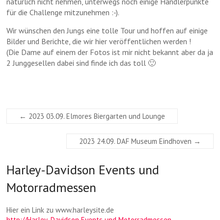
natürlich nicht nehmen, unterwegs noch einige Händlerpunkte
für die Challenge mitzunehmen :-).
▲
Wir wünschen den Jungs eine tolle Tour und hoffen auf einige
Bilder und Berichte, die wir hier veröffentlichen werden !
(Die Dame auf einem der Fotos ist mir nicht bekannt aber da ja
2 Junggesellen dabei sind finde ich das toll 🙂
▲
←
2023 03.09. Elmores Biergarten und Lounge
2023 24.09. DAF Museum Eindhoven
→
Harley-Davidson Events und
Motorradmessen
Hier ein Link zu www.harleysite.de
http://Harley-Davidson Events und Motorradmessen