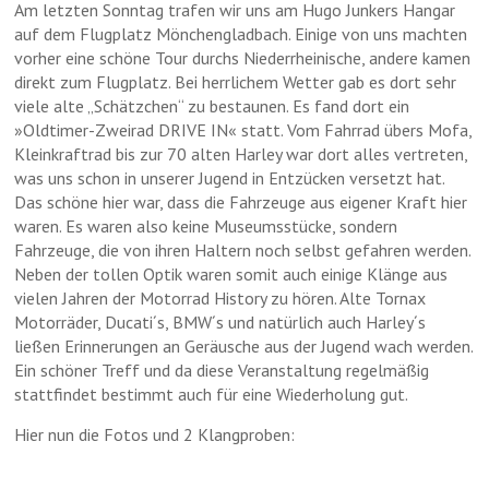
Am letzten Sonntag trafen wir uns am Hugo Junkers Hangar
auf dem Flugplatz Mönchengladbach. Einige von uns machten
▲
vorher eine schöne Tour durchs Niederrheinische, andere kamen
direkt zum Flugplatz. Bei herrlichem Wetter gab es dort sehr
viele alte „Schätzchen“ zu bestaunen. Es fand dort ein
»Oldtimer-Zweirad DRIVE IN« statt. Vom Fahrrad übers Mofa,
Kleinkraftrad bis zur 70 alten Harley war dort alles vertreten,
was uns schon in unserer Jugend in Entzücken versetzt hat.
Das schöne hier war, dass die Fahrzeuge aus eigener Kraft hier
waren. Es waren also keine Museumsstücke, sondern
Fahrzeuge, die von ihren Haltern noch selbst gefahren werden.
Neben der tollen Optik waren somit auch einige Klänge aus
vielen Jahren der Motorrad History zu hören. Alte Tornax
Motorräder, Ducati´s, BMW´s und natürlich auch Harley´s
ließen Erinnerungen an Geräusche aus der Jugend wach werden.
Ein schöner Treff und da diese Veranstaltung regelmäßig
▲
stattfindet bestimmt auch für eine Wiederholung gut.
Hier nun die Fotos und 2 Klangproben: